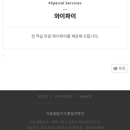
#Special Services
와이파이
전 객실 무료 와이파이를 제공해 드립니다.
-
목록
로그인
PC 버전보기
Make24
이솔팜빌리지 풀빌라펜션
이솔 팜빌리지 : 전북 고창군 심원면 화산연천길 127
상담문의 : 010-3652-0678 | 사업자번호 : 7094900969